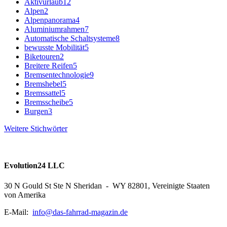
Aktivurlaub
12
Alpen
2
Alpenpanorama
4
Aluminiumrahmen
7
Automatische Schaltsysteme
8
bewusste Mobilität
5
Biketouren
2
Breitere Reifen
5
Bremsentechnologie
9
Bremshebel
5
Bremssattel
5
Bremsscheibe
5
Burgen
3
Weitere Stichwörter
Evolution24 LLC
30 N Gould St Ste N Sheridan - WY 82801, Vereinigte Staaten
von Amerika
E-Mail:
info@das-fahrrad-magazin.de