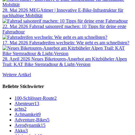
28. Mai 2026
MEGAtimer | Innovative E-Bike-Infrastruktur für
nachhaltige Mobilität
22. Mai 2026
Fahrrad saisonreif machen: 10 Tipps für deine erste
Fahrradtour
17. Mai 2026
Fahrradreifen wechseln: Wie geht es am schnellsten?
28. April 2026
Neues Biketouren-Angebot am Kitzbüheler Alpen
Trail: KAT Bike Sternradtour & Light-Version
Weitere Artikel
Beliebte Stichwörter
100-Schlösser-Route
2
Abenteuer
13
achts
2
Achtsamkeit
9
Adventure-Bikes
5
Aerodynamik
15
Akku
3