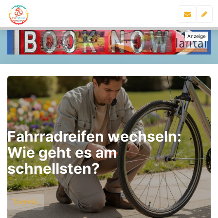
Fahrradreifen wechseln:
Wie geht es am
schnellsten?
Technik