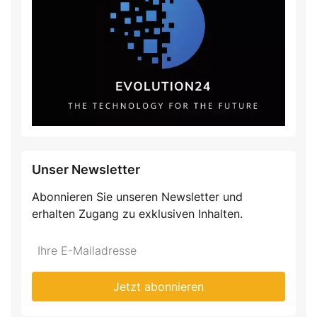
Unser Newsletter
Abonnieren Sie unseren Newsletter und
erhalten Zugang zu exklusiven Inhalten.
Do
*Ihre
not
E-
fill
Mailadresse:
Jetzt abonnieren
this
field