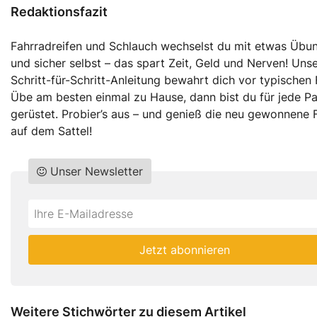
Redaktionsfazit
Fahrradreifen und Schlauch wechselst du mit etwas Übun
und sicher selbst – das spart Zeit, Geld und Nerven! Uns
Schritt-für-Schritt-Anleitung bewahrt dich vor typischen 
Übe am besten einmal zu Hause, dann bist du für jede P
gerüstet. Probier’s aus – und genieß die neu gewonnene F
auf dem Sattel!
Unser Newsletter
Do
*Ihre
not
E-
fill
Mailadresse:
Jetzt abonnieren
this
field
Weitere Stichwörter zu diesem Artikel