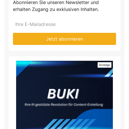
Abonnieren Sie unseren Newsletter und
erhalten Zugang zu exklusiven Inhalten.
Do
*Ihre
not
E-
fill
Mailadresse:
Jetzt abonnieren
this
field