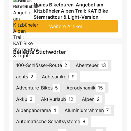
Neues Biketouren-Angebot am
Kitzbüheler Alpen Trail: KAT Bike
Sternradtour & Light-Version
Weitere Artikel
Beliebte Stichwörter
100-Schlösser-Route
2
Abenteuer
13
achts
2
Achtsamkeit
9
Adventure-Bikes
5
Aerodynamik
15
Akku
3
Aktivurlaub
12
Alpen
2
Alpenpanorama
4
Aluminiumrahmen
7
Automatische Schaltsysteme
8