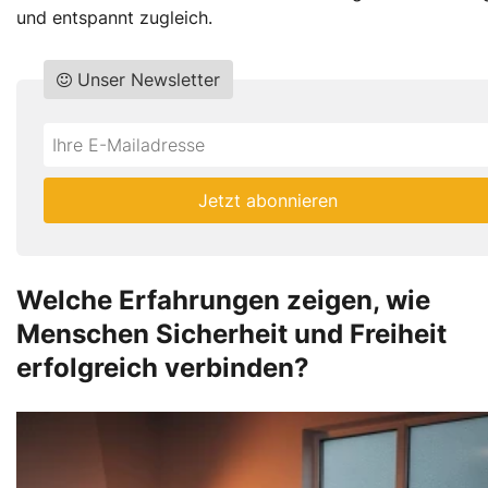
und entspannt zugleich.
Unser Newsletter
Do
*Ihre
not
E-
fill
Mailadresse:
Jetzt abonnieren
this
field
Welche Erfahrungen zeigen, wie
Menschen Sicherheit und Freiheit
erfolgreich verbinden?