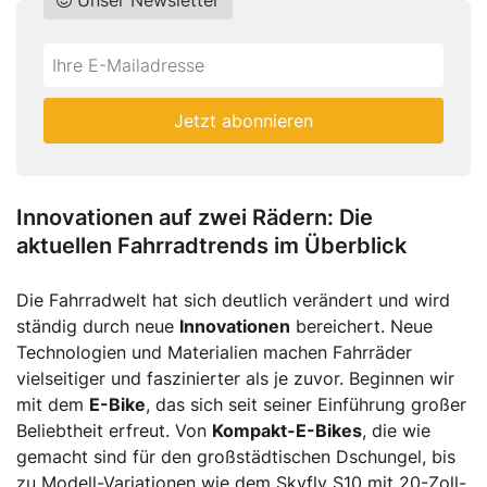
Do
*Ihre
not
E-
fill
Mailadresse:
Jetzt abonnieren
this
field
Innovationen auf zwei Rädern: Die
aktuellen Fahrradtrends im Überblick
Die Fahrradwelt hat sich deutlich verändert und wird
ständig durch neue
Innovationen
bereichert. Neue
Technologien und Materialien machen Fahrräder
vielseitiger und faszinierter als je zuvor. Beginnen wir
mit dem
E-Bike
, das sich seit seiner Einführung großer
Beliebtheit erfreut. Von
Kompakt-E-Bikes
, die wie
gemacht sind für den großstädtischen Dschungel, bis
zu Modell-Variationen wie dem Skyfly S10 mit 20-Zoll-