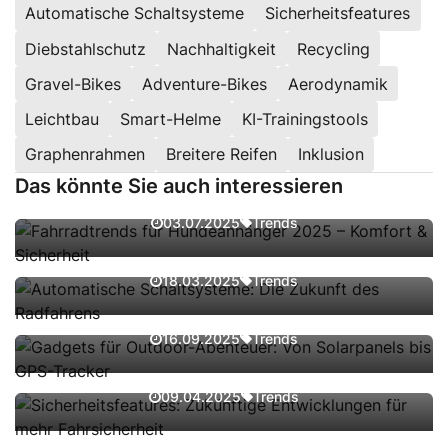
Automatische Schaltsysteme
Sicherheitsfeatures
Diebstahlschutz
Nachhaltigkeit
Recycling
Gravel-Bikes
Adventure-Bikes
Aerodynamik
Leichtbau
Smart-Helme
KI-Trainingstools
Fahrradtrends für Hundeanhänger 2025
Graphenrahmen
Breitere Reifen
Inklusion
– Komfort & Sicherheit
Das könnte Sie auch interessieren
Automatische Schaltsysteme: Die
Trends
03.07.2025
Zukunft des Radfahrens
Gadgets für Outdoor-Abenteuer: Von
Trends
18.03.2025
Solarpanels bis GPS-Tracker
Sicherheitsfeatures: Zukünftige
Trends
16.09.2025
Entwicklungen für mehr Fahrsicherheit
Kompakt-E-Bikes: Die Lösung für
Trends
09.04.2025
Platzprobleme in der Stadt
Umweltbewusste Entwicklungen: