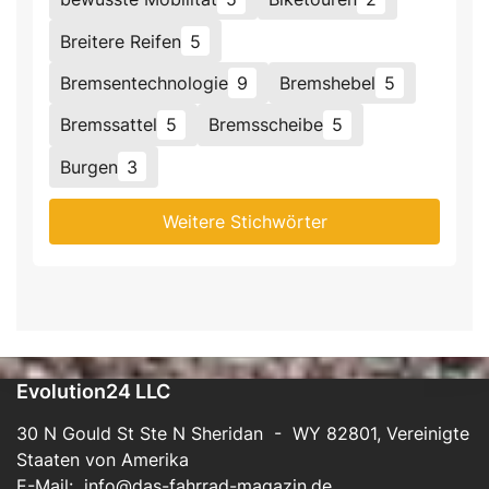
Breitere Reifen
5
Bremsentechnologie
9
Bremshebel
5
Bremssattel
5
Bremsscheibe
5
Burgen
3
Weitere Stichwörter
Evolution24 LLC
30 N Gould St Ste N Sheridan - WY 82801, Vereinigte
Staaten von Amerika
E-Mail:
info@das-fahrrad-magazin.de