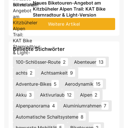
Neues Biketouren-Angebot am
Kitzbüheler Alpen Trail: KAT Bike
Sternradtour & Light-Version
Weitere Artikel
Beliebte Stichwörter
100-Schlösser-Route
2
Abenteuer
13
achts
2
Achtsamkeit
9
Adventure-Bikes
5
Aerodynamik
15
Akku
3
Aktivurlaub
12
Alpen
2
Alpenpanorama
4
Aluminiumrahmen
7
Automatische Schaltsysteme
8
bewusste Mobilität
5
Biketouren
2