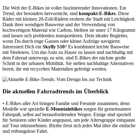
Die Welt der E-Bikes ist voller faszinierender Innovationen. Ein
Trend, der besonders hervorsticht, sind
kompakt-E-Bikes
. Diese
Räder mit kleinen 20-Zoll-Rädern erobern die Stadt mit Leichtigkeit.
Dank ihrer wendigen Bauweise und der Verwendung von
hochwertigem Material wie Carbon, bleiben sie unter 17 Kilogramm
und lassen sich problemlos transportieren. Dein idealer Begleiter,
wenn Du durch enge Gassen oder kleine Aufzüge navigierst.
Interessiert Dich ein
Skyfly S10
? Es kombiniert leichte Bauweise
mit Sleekness. Um das Auto zu Hause zu lassen und nachhaltig mit
dem Fahrrad unterwegs zu sein, sind E-Bikes der nächste große
Schritt in der urbanen Mobilität. Sie stellen nachhaltige Alternativen
bereit, die mit recycelten Materialien gefertigt werden.
Die aktuellen Fahrradtrends im Überblick
• E-Bikes aller Art bringen Familie und Freunde zusammen, denn
Modelle wie spezielle
E-Mountainbikes
sorgen für gemeinsamen
Fahrspaß, selbst auf herausfordernden Wegen. Einige sind speziell
für Senioren oder Kinder angepasst, um jede Altersgruppe entspannt
auf Tour mitzunehmen. Blythe freut sich jedes Mal über die einfache
und reibungslose Fahrt.