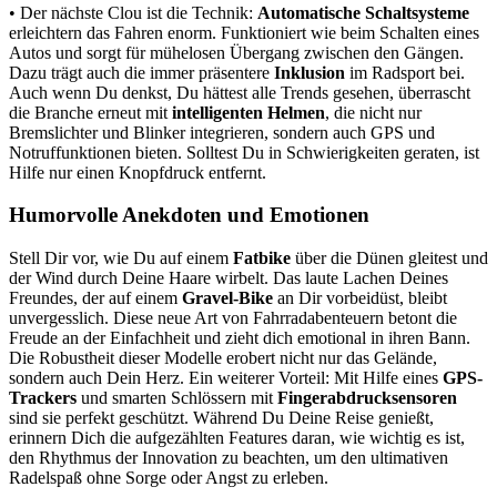
• Der nächste Clou ist die Technik:
Automatische Schaltsysteme
erleichtern das Fahren enorm. Funktioniert wie beim Schalten eines
Autos und sorgt für mühelosen Übergang zwischen den Gängen.
Dazu trägt auch die immer präsentere
Inklusion
im Radsport bei.
Auch wenn Du denkst, Du hättest alle Trends gesehen, überrascht
die Branche erneut mit
intelligenten Helmen
, die nicht nur
Bremslichter und Blinker integrieren, sondern auch GPS und
Notruffunktionen bieten. Solltest Du in Schwierigkeiten geraten, ist
Hilfe nur einen Knopfdruck entfernt.
Humorvolle Anekdoten und Emotionen
Stell Dir vor, wie Du auf einem
Fatbike
über die Dünen gleitest und
der Wind durch Deine Haare wirbelt. Das laute Lachen Deines
Freundes, der auf einem
Gravel-Bike
an Dir vorbeidüst, bleibt
unvergesslich. Diese neue Art von Fahrradabenteuern betont die
Freude an der Einfachheit und zieht dich emotional in ihren Bann.
Die Robustheit dieser Modelle erobert nicht nur das Gelände,
sondern auch Dein Herz. Ein weiterer Vorteil: Mit Hilfe eines
GPS-
Trackers
und smarten Schlössern mit
Fingerabdrucksensoren
sind sie perfekt geschützt. Während Du Deine Reise genießt,
erinnern Dich die aufgezählten Features daran, wie wichtig es ist,
den Rhythmus der Innovation zu beachten, um den ultimativen
Radelspaß ohne Sorge oder Angst zu erleben.