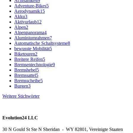
Achtsamkeit
9
Adventure-Bikes
5
Aerodynamik
15
Akku
3
Aktivurlaub
12
Alpen
2
Alpenpanorama
4
Aluminiumrahmen
7
Automatische Schaltsysteme
8
bewusste Mobilität
5
Biketouren
2
Breitere Reifen
5
Bremsentechnologie
9
Bremshebel
5
Bremssattel
5
Bremsscheibe
5
Burgen
3
Weitere Stichwörter
Evolution24 LLC
30 N Gould St Ste N Sheridan - WY 82801, Vereinigte Staaten